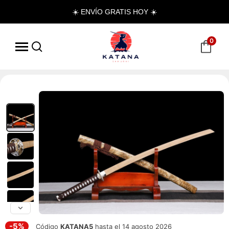
☀️ ENVÍO GRATIS HOY ☀️
0
-5%
Código
KATANA5
hasta el 14 agosto 2026