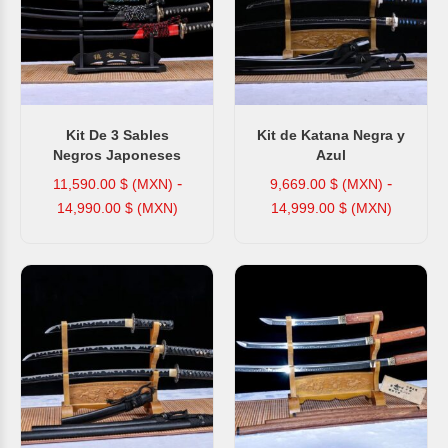
Kit De 3 Sables
Kit de Katana Negra y
Negros Japoneses
Azul
-
-
11,590.00
$ (MXN)
9,669.00
$ (MXN)
14,990.00
$ (MXN)
14,999.00
$ (MXN)