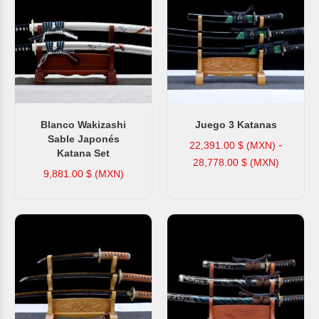
Blanco Wakizashi
Juego 3 Katanas
Sable Japonés
-
22,391.00
$ (MXN)
Katana Set
28,778.00
$ (MXN)
9,881.00
$ (MXN)