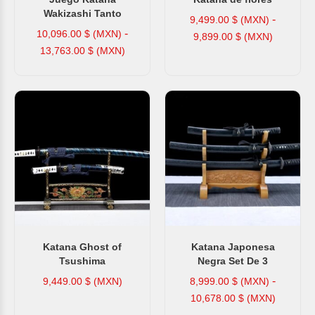
Wakizashi Tanto
-
9,499.00
$ (MXN)
-
10,096.00
$ (MXN)
9,899.00
$ (MXN)
13,763.00
$ (MXN)
Katana Ghost of
Katana Japonesa
Tsushima
Negra Set De 3
-
9,449.00
$ (MXN)
8,999.00
$ (MXN)
10,678.00
$ (MXN)