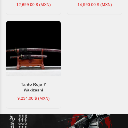
12,699.00
$ (MXN)
14,990.00
$ (MXN)
Tanto Rojo Y
Wakizashi
9,234.00
$ (MXN)