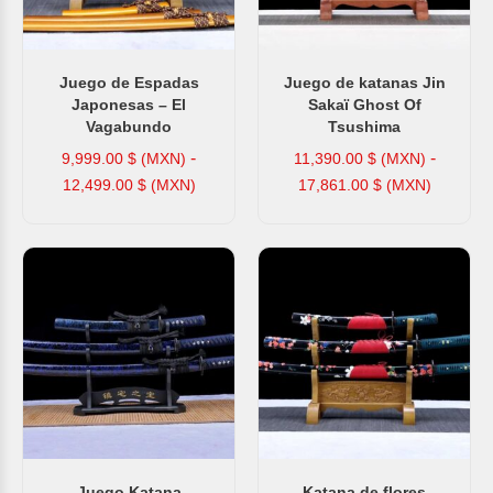
Juego de Espadas
Juego de katanas Jin
Japonesas – El
Sakaï Ghost Of
Vagabundo
Tsushima
-
-
9,999.00
$ (MXN)
11,390.00
$ (MXN)
12,499.00
$ (MXN)
17,861.00
$ (MXN)
Juego Katana
Katana de flores