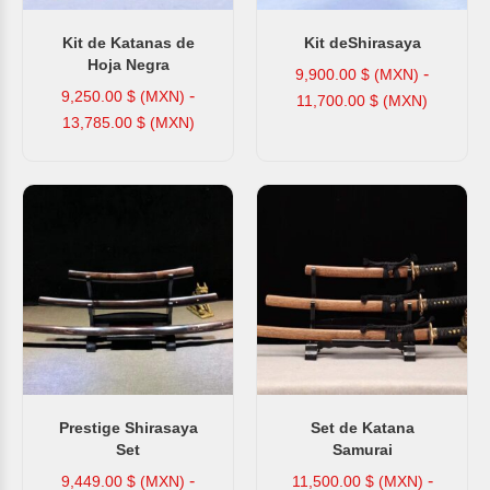
Kit de Katanas de
Kit deShirasaya
Hoja Negra
-
9,900.00
$ (MXN)
-
9,250.00
$ (MXN)
11,700.00
$ (MXN)
13,785.00
$ (MXN)
Prestige Shirasaya
Set de Katana
Set
Samurai
-
-
9,449.00
$ (MXN)
11,500.00
$ (MXN)