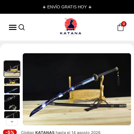
☀️ ENVÍO GRATIS HOY ☀️
0
-5%
Código
KATANA5
hasta el 14 agosto 2026