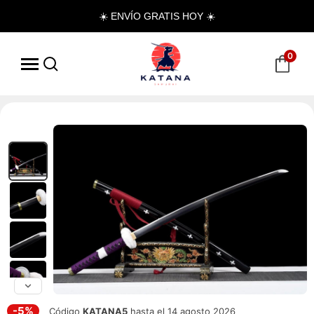
☀️ ENVÍO GRATIS HOY ☀️
0
-5%
Código
KATANA5
hasta el 14 agosto 2026