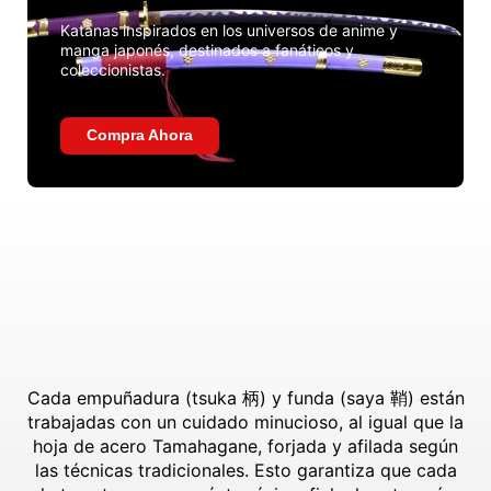
Katanas inspirados en los universos de anime y
manga japonés, destinados a fanáticos y
coleccionistas.
Compra Ahora
Cada empuñadura (tsuka 柄) y funda (saya 鞘) están
trabajadas con un cuidado minucioso, al igual que la
hoja de acero Tamahagane, forjada y afilada según
las técnicas tradicionales. Esto garantiza que cada