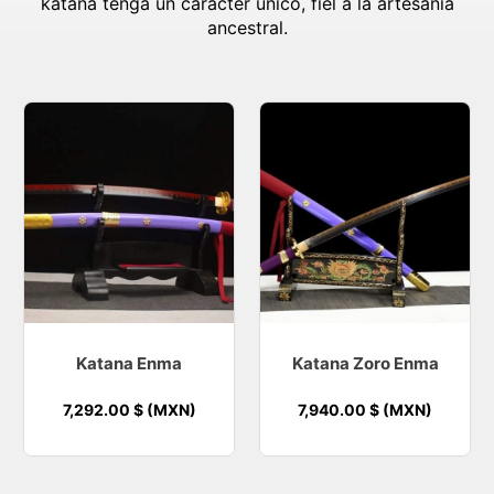
katana tenga un carácter único, fiel a la artesanía
ancestral.
Katana Enma
Katana Zoro Enma
7,292.00
$ (MXN)
7,940.00
$ (MXN)