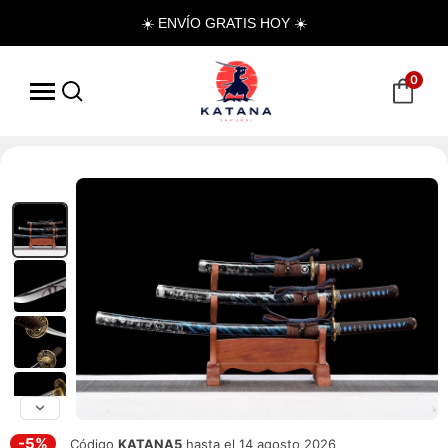
☀️ ENVÍO GRATIS HOY ☀️
0
-5%
Código
KATANA5
hasta el 14 agosto 2026