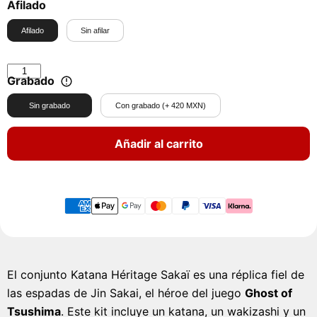
Afilado
Afilado
Sin afilar
Grabado
Sin grabado
Con grabado (+ 420 MXN)
Añadir al carrito
El conjunto Katana Héritage Sakaï es una réplica fiel de
las espadas de Jin Sakai, el héroe del juego
Ghost of
Tsushima
. Este kit incluye un katana, un wakizashi y un