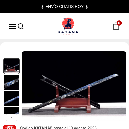
☀️ ENVÍO GRATIS HOY ☀️
0
-5%
Código
KATANA5
hasta el 13 agosto 2026