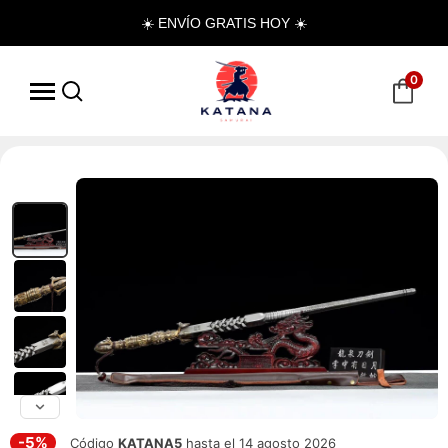
☀️ ENVÍO GRATIS HOY ☀️
0
-5%
Código
KATANA5
hasta el 14 agosto 2026