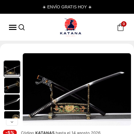
☀️ ENVÍO GRATIS HOY ☀️
0
-5%
Código
KATANA5
hasta el 14 agosto 2026