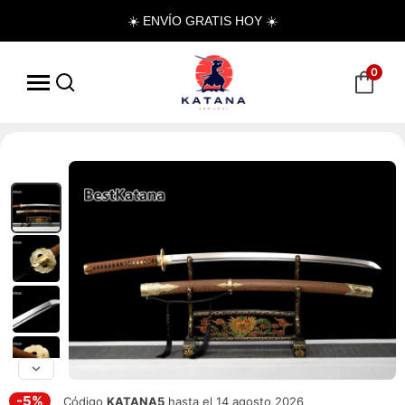
☀️ ENVÍO GRATIS HOY ☀️
0
-5%
Código
KATANA5
hasta el 14 agosto 2026