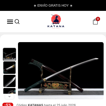
☀️ ENVÍO GRATIS HOY ☀️
0
-5%
Código
KATANA5
hasta el 25 julio 2026