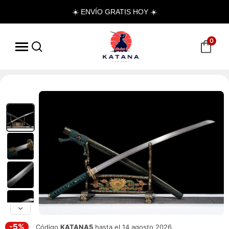
☀️ ENVÍO GRATIS HOY ☀️
0
-5%
Código
KATANA5
hasta el 14 agosto 2026