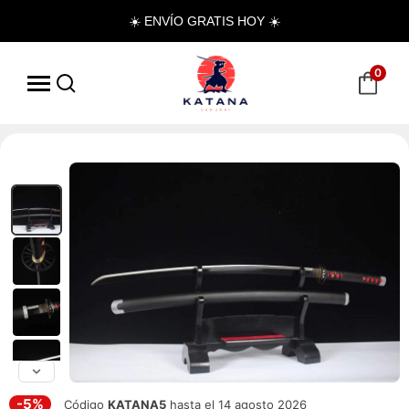
☀️ ENVÍO GRATIS HOY ☀️
0
-5%
Código
KATANA5
hasta el 14 agosto 2026