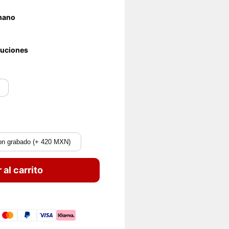
 mano
luciones
on grabado (+ 420 MXN)
 al carrito