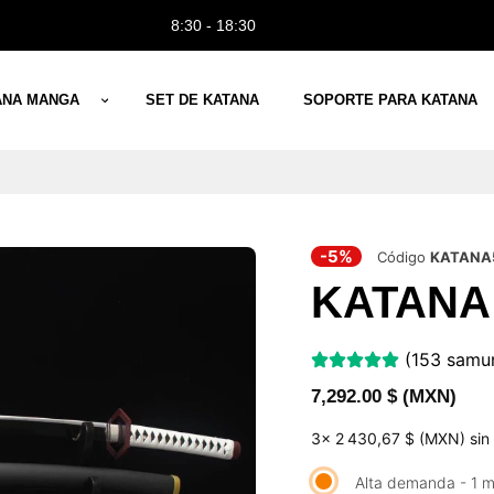
8:30 - 18:30
ANA MANGA
SET DE KATANA
SOPORTE PARA KATANA
-5%
Código
KATANA
KATANA
(153 samur
7,292.00
$ (MXN)
3x
2 430,67 $ (MXN)
sin
Alta demanda - 1 m