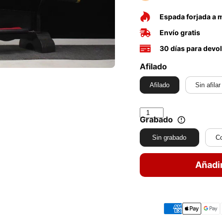
Espada forjada a
Envío gratis
30 días para devo
Afilado
Afilado
Sin afilar
Grabado
Sin grabado
C
Añadir