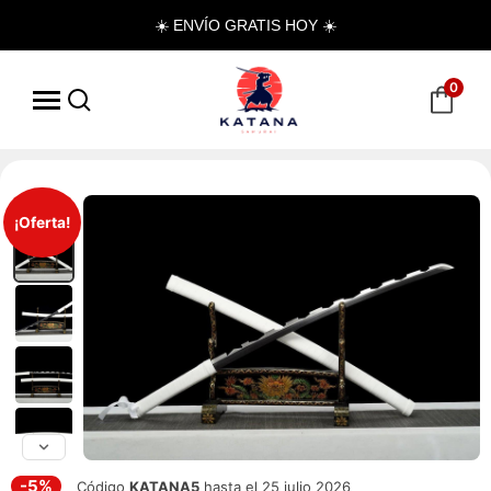
☀️ ENVÍO GRATIS HOY ☀️
0
¡Oferta!
-5%
Código
KATANA5
hasta el 25 julio 2026