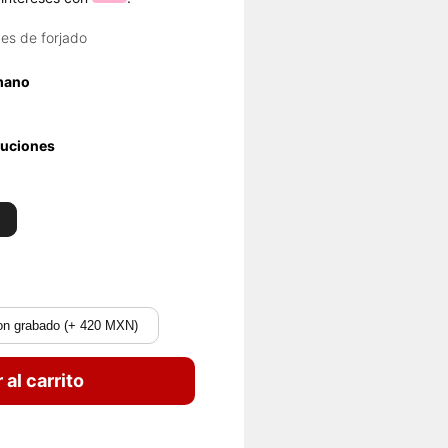
es de forjado
 mano
luciones
on grabado (+ 420 MXN)
 al carrito