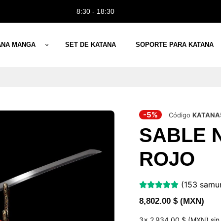
8:30 - 18:30
ANA MANGA
SET DE KATANA
SOPORTE PARA KATANA
-5%
Código
KATANA
SABLE 
ROJO
(153 samur
8,802.00
$ (MXN)
3x
2 934,00 $ (MXN)
sin