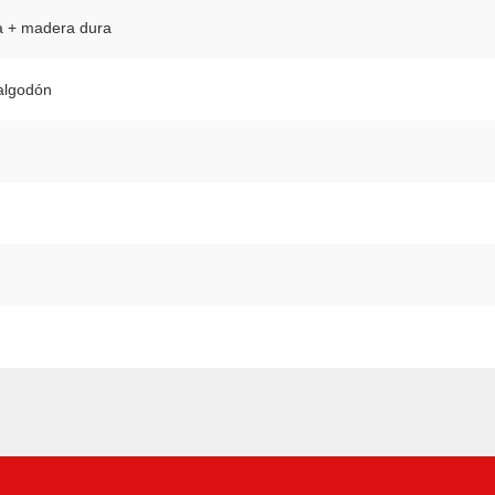
ca + madera dura
 algodón