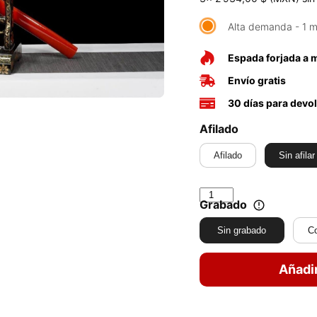
Alta demanda - 1 m
Espada forjada a
Envío gratis
30 días para devo
Afilado
Afilado
Sin afilar
Grabado
Sin grabado
C
Añadir