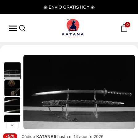
☀️ ENVÍO GRATIS HOY ☀️
0
-5%
Código
KATANA5
hasta el 14 agosto 2026