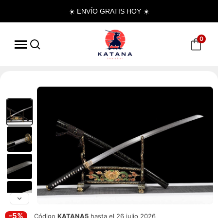
☀️ ENVÍO GRATIS HOY ☀️
0
-5%
Código
KATANA5
hasta el 26 julio 2026