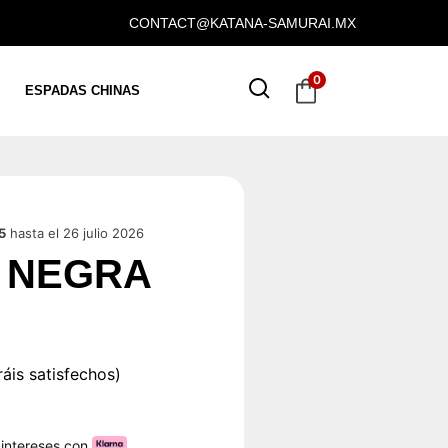
CONTACT@KATANA-SAMURAI.MX
0
ESPADAS CHINAS
5
hasta el 26 julio 2026
 NEGRA
áis satisfechos)
 intereses con
.