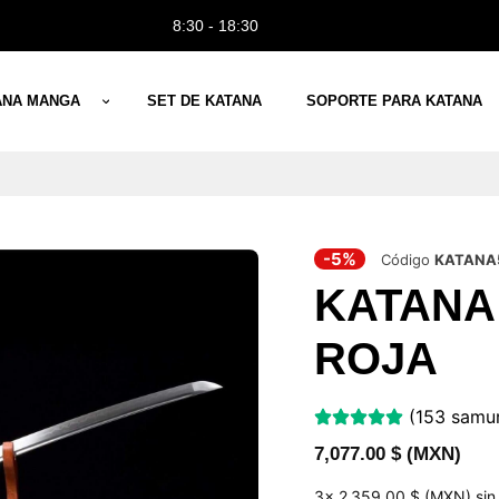
8:30 - 18:30
ANA MANGA
SET DE KATANA
SOPORTE PARA KATANA
-5%
Código
KATANA
KATANA
ROJA
(153 samur
7,077.00
$ (MXN)
3x
2 359,00 $ (MXN)
sin