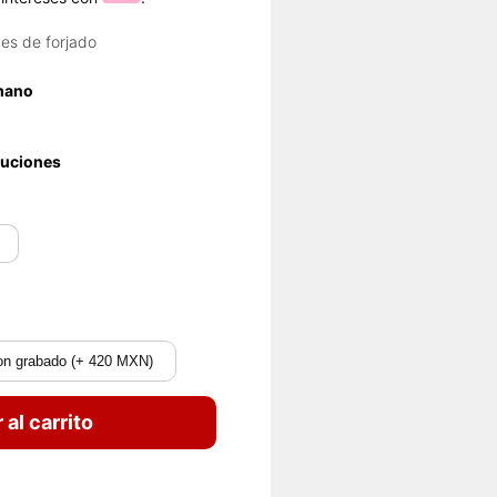
es de forjado
 mano
luciones
on grabado (+ 420 MXN)
 al carrito