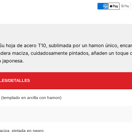
Su hoja de acero T10, sublimada por un hamon único, encarn
madera maciza, cuidadosamente pintados, añaden un toque d
a japonesa.
LES/DETALLES
 (templado en arcilla con hamon)
ciza, pintada en negro