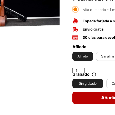
Alta demanda - 1 m
Espada forjada a
Envío gratis
30 días para devo
Afilado
Afilado
Sin afilar
Grabado
Sin grabado
C
Añadir