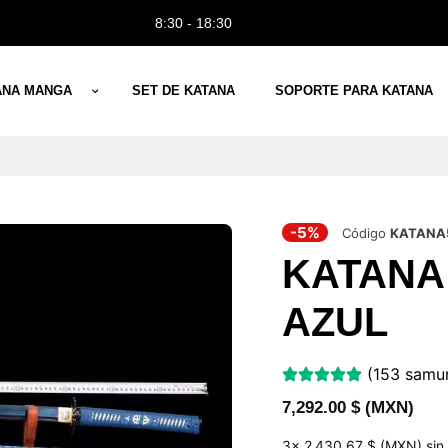
8:30 - 18:30
ANA MANGA
SET DE KATANA
SOPORTE PARA KATANA
-5%
Código
KATANA
KATANA
AZUL
(153 samur
7,292.00
$ (MXN)
3x
2 430,67 $ (MXN)
sin