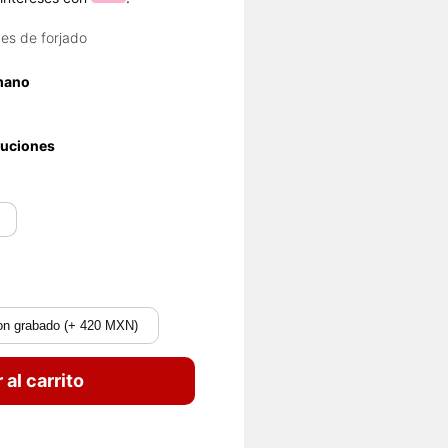
es de forjado
 mano
luciones
on grabado (+ 420 MXN)
 al carrito