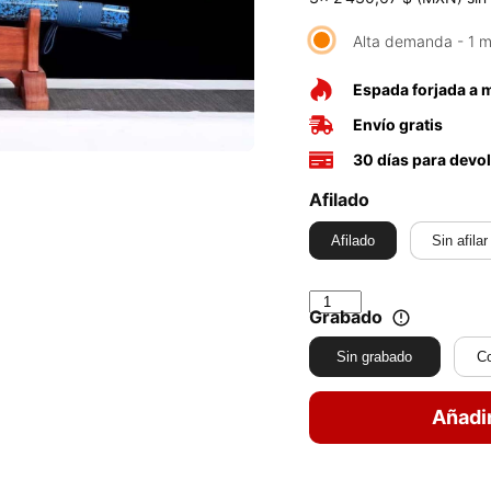
Alta demanda - 1 m
Espada forjada a
Envío gratis
30 días para devo
Afilado
Afilado
Sin afilar
Grabado
Sin grabado
C
Añadir