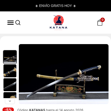
☀️ ENVÍO GRATIS HOY ☀️
0
-5%
Código
KATANA5
hasta el 14 agosto 2026