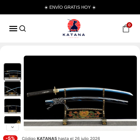
☀️ ENVÍO GRATIS HOY ☀️
0
-5%
Código
KATANA5
hasta el 26 julio 2026