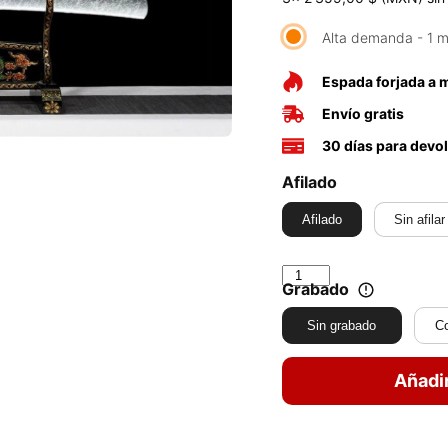
Alta demanda - 1 m
Espada forjada a
Envío gratis
30 días para devo
Afilado
Afilado
Sin afilar
Grabado
Sin grabado
C
Añadir