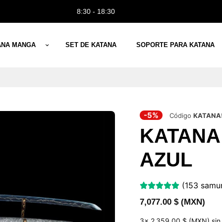
8:30 - 18:30
ANA MANGA
SET DE KATANA
SOPORTE PARA KATANA
-5%
Código
KATANA
KATANA
AZUL
(153 samur
7,077.00
$ (MXN)
3x
2 359,00 $ (MXN)
sin