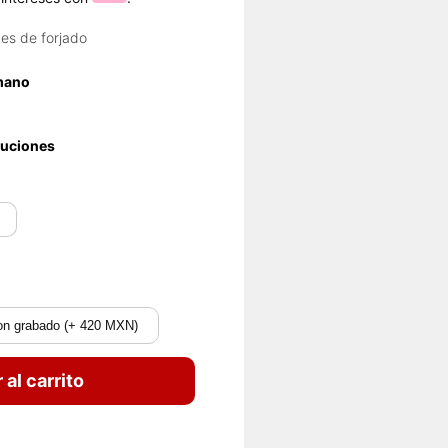
es de forjado
 mano
luciones
on grabado (+ 420 MXN)
 al carrito