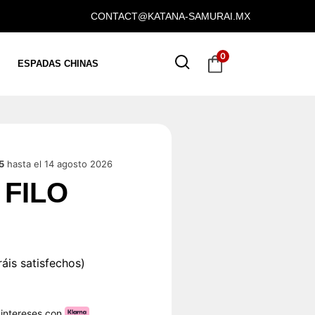
CONTACT@KATANA-SAMURAI.MX
0
ESPADAS CHINAS
5
hasta el 14 agosto 2026
 FILO
áis satisfechos)
 intereses con
.