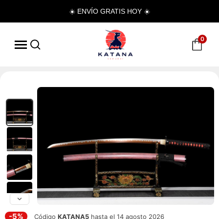
☀️ ENVÍO GRATIS HOY ☀️
0
-5%
Código
KATANA5
hasta el 14 agosto 2026