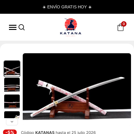
☀️ ENVÍO GRATIS HOY ☀️
0
-5%
Código
KATANA5
hasta el 25 julio 2026