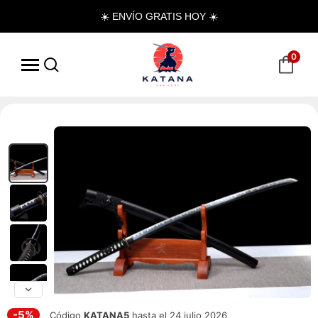
☀️ ENVÍO GRATIS HOY ☀️
0
-5%
Código
KATANA5
hasta el 24 julio 2026