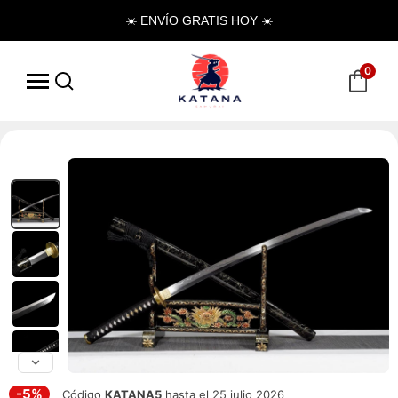
☀️ ENVÍO GRATIS HOY ☀️
0
-5%
Código
KATANA5
hasta el 25 julio 2026