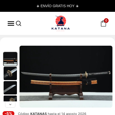
☀️ ENVÍO GRATIS HOY ☀️
0
-5%
Código
KATANA5
hasta el 14 agosto 2026