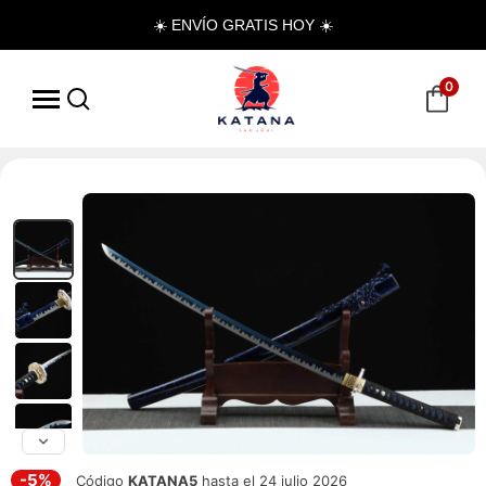
☀️ ENVÍO GRATIS HOY ☀️
0
-5%
Código
KATANA5
hasta el 24 julio 2026